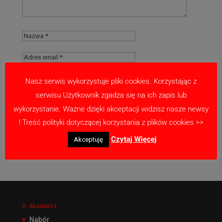
Nasz serwis wykorzystuje pliki cookies. Korzystając z
serwisu Użytkownik zgadza się na ich zapis lub
Zapamiętaj moje dane w tej przeglądarce
wykorzystanie. Ważne dzięki akceptacji widzisz nasze newsy
podczas pisania kolejnych komentarzy.
! Treść polityki dotyczącej korzystania z plików cookies >>
Czytaj Więcej
Akceptuję
O Akademii
Nabór