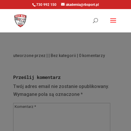
730 992 150
akademia@rbsport.pl
utworzone przez
|
| Bez kategorii |
0 komentarzy
Prześlij komentarz
Twój adres email nie zostanie opublikowany.
Wymagane pola są oznaczone
*