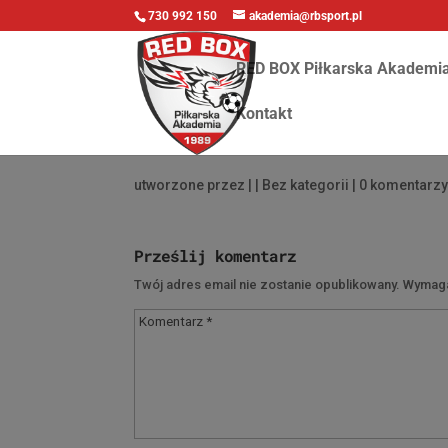
730 992 150
akademia@rbsport.pl
RED BOX Piłkarska Akademi
Kontakt
utworzone przez
|
| Bez kategorii |
0 komentarz
Prześlij komentarz
Twój adres email nie zostanie opublikowany.
Wymaga