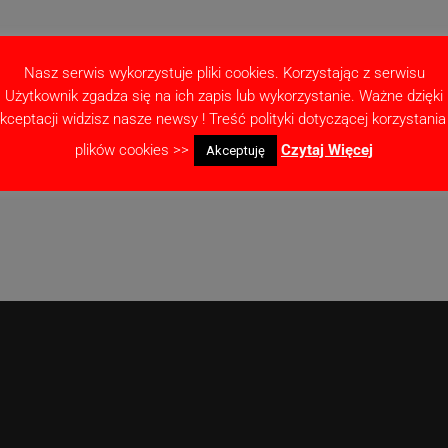
Nasz serwis wykorzystuje pliki cookies. Korzystając z serwisu
Użytkownik zgadza się na ich zapis lub wykorzystanie. Ważne dzięki
kceptacji widzisz nasze newsy ! Treść polityki dotyczącej korzystania
as pisania kolejnych komentarzy.
plików cookies >>
Czytaj Więcej
Akceptuję