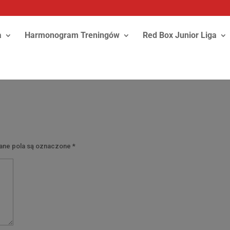
a
Harmonogram Treningów
Red Box Junior Liga
y
ne pola są oznaczone
*