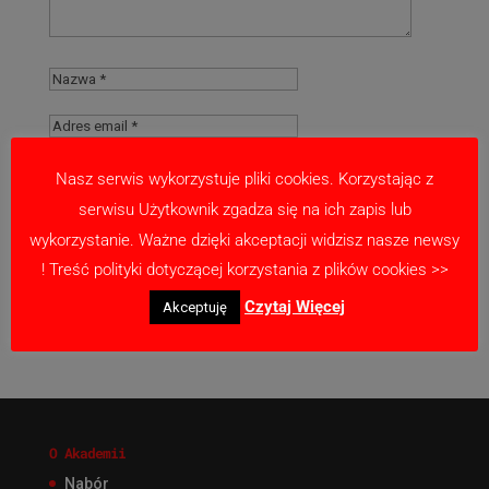
Nasz serwis wykorzystuje pliki cookies. Korzystając z
serwisu Użytkownik zgadza się na ich zapis lub
Zapamiętaj moje dane w tej przeglądarce
wykorzystanie. Ważne dzięki akceptacji widzisz nasze newsy
podczas pisania kolejnych komentarzy.
! Treść polityki dotyczącej korzystania z plików cookies >>
Czytaj Więcej
Akceptuję
O Akademii
Nabór