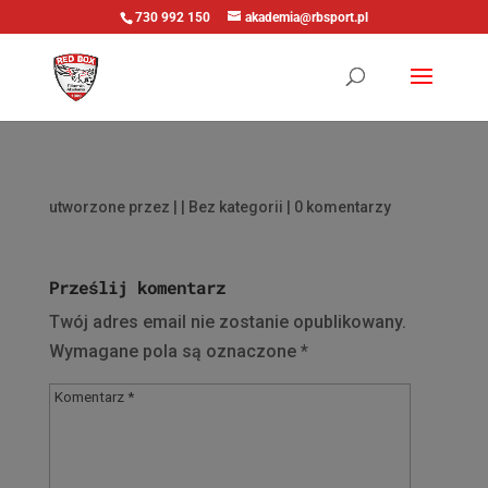
730 992 150
akademia@rbsport.pl
utworzone przez
|
| Bez kategorii |
0 komentarzy
Prześlij komentarz
Twój adres email nie zostanie opublikowany.
Wymagane pola są oznaczone
*