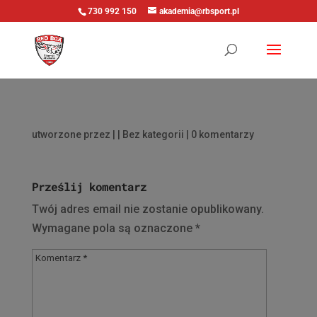
730 992 150
akademia@rbsport.pl
utworzone przez
|
| Bez kategorii |
0 komentarzy
Prześlij komentarz
Twój adres email nie zostanie opublikowany.
Wymagane pola są oznaczone
*