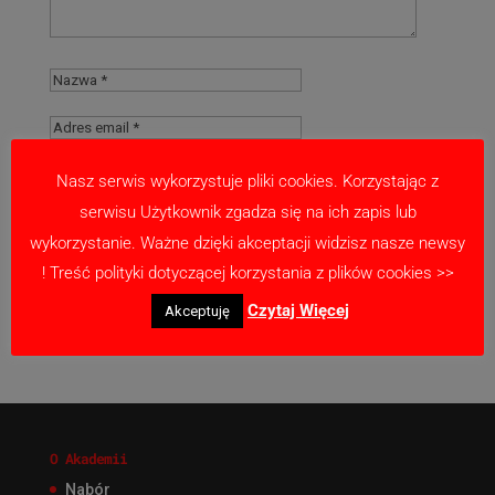
Nasz serwis wykorzystuje pliki cookies. Korzystając z
serwisu Użytkownik zgadza się na ich zapis lub
Zapamiętaj moje dane w tej przeglądarce
wykorzystanie. Ważne dzięki akceptacji widzisz nasze newsy
podczas pisania kolejnych komentarzy.
! Treść polityki dotyczącej korzystania z plików cookies >>
Czytaj Więcej
Akceptuję
O Akademii
Nabór