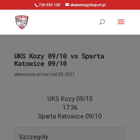
730 992 150
akademia@rbsport.pl
UKS Kozy 09/10 vs Sparta
Katowice 09/10
utworzone przez
|
lut 20, 2021
UKS Kozy 09/10
17:36
Sparta Katowice 09/10
Szczegóły