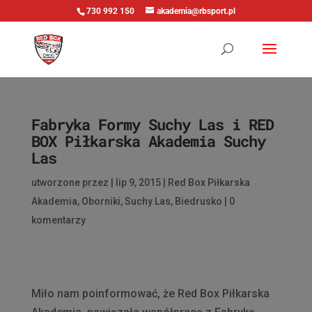
730 992 150
akademia@rbsport.pl
Fabryka Formy Suchy Las i RED
BOX Piłkarska Akademia Suchy
Las
utworzone przez
|
lip 9, 2015
|
Red Box Piłkarska
Akademia
,
Oborniki
,
Suchy Las
,
Biedrusko
|
0
komentarzy
Miło nam poinformować, że Red Box Piłkarska