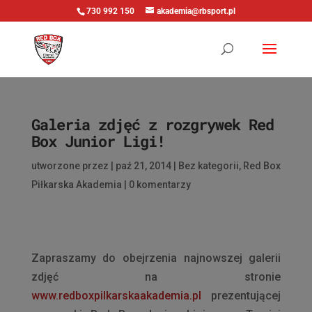
730 992 150
akademia@rbsport.pl
Galeria zdjęć z rozgrywek Red
Box Junior Ligi!
utworzone przez
|
paź 21, 2014
|
Bez kategorii
,
Red Box
Piłkarska Akademia
|
0 komentarzy
Zapraszamy do obejrzenia najnowszej galerii
zdjęć na stronie
www.redboxpilkarskaakademia.pl
prezentującej