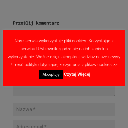
Prześlij komentarz
Twój adres email nie zostanie opublikowany.
Wymagane pola są oznaczone
*
Nasz serwis wykorzystuje pliki cookies. Korzystając z
serwisu Użytkownik zgadza się na ich zapis lub
wykorzystanie. Ważne dzięki akceptacji widzisz nasze newsy
! Treść polityki dotyczącej korzystania z plików cookies >>
Czytaj Więcej
Akceptuję