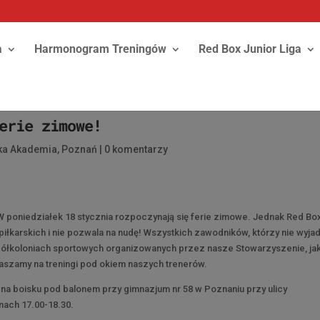
a
Harmonogram Treningów
Red Box Junior Liga
erie zimowe!
ska Akademia
,
Poznań
|
0 komentarzy
W poniedziałek 18 stycznia rozpoczynają się ferie zimowe. Jednak Red Bo
piłkarskich i nie pozwala na nudę! Wszystkich zawodników, którzy nie wyja
w półkoloniach sportowych organizowanych przez nasze Stowarzyszenie, ja
aszamy na treningi pod okiem naszych trenerów.
 na boisku pod balonem przy gimnazjum nr 58 w Poznaniu przy ulicy
nach 17.00-18.30.