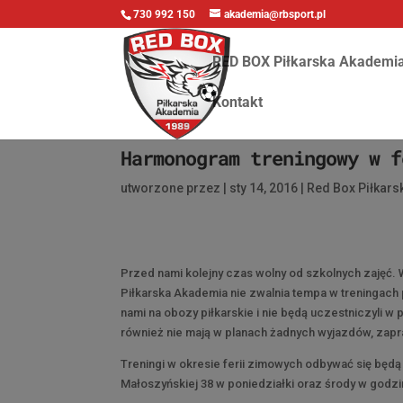
730 992 150
akademia@rbsport.pl
RED BOX Piłkarska Akademi
Kontakt
Harmonogram treningowy w f
utworzone przez
|
sty 14, 2016
|
Red Box Piłkar
Przed nami kolejny czas wolny od szkolnych zajęć. 
Piłkarska Akademia nie zwalnia tempa w treningach 
nami na obozy piłkarskie i nie będą uczestniczyli 
również nie mają w planach żadnych wyjazdów, zapr
Treningi w okresie ferii zimowych odbywać się będą
Małoszyńskiej 38 w poniedziałki oraz środy w godzi