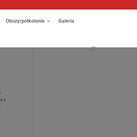
Obozy/półkolonie
Galeria
x
dą z
k