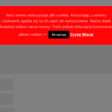
Nasz serwis wykorzystuje pliki cookies. Korzystając z serwisu
Użytkownik zgadza się na ich zapis lub wykorzystanie. Ważne dzięki
ne pola są oznaczone
*
kceptacji widzisz nasze newsy ! Treść polityki dotyczącej korzystania
plików cookies >>
Czytaj Więcej
Akceptuję