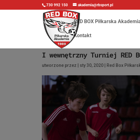
730 992 150
akademia@rbsport.pl
RED BOX Piłkarska Akademi
Kontakt
I wewnętrzny Turniej RED B
utworzone przez
|
sty 30, 2020
|
Red Box Piłkar