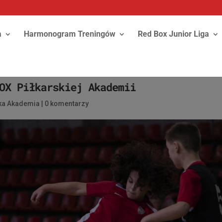
a
Harmonogram Treningów
Red Box Junior Liga
OX Piłkarskiej Akademii
ska Akademia
|
0 komentarzy