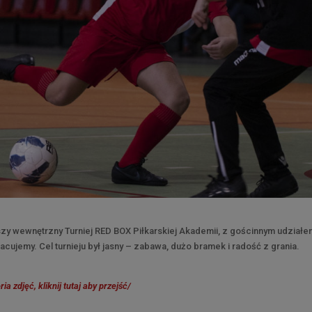
wszy wewnętrzny Turniej RED BOX Piłkarskiej Akademii, z gościnnym udział
acujemy. Cel turnieju był jasny – zabawa, dużo bramek i radość z grania.
ria zdjęć, kliknij tutaj aby przejść/