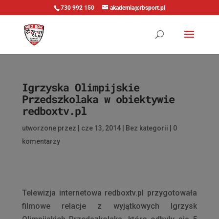
730 992 150
akademia@rbsport.pl
Igrzyska Olimpijskie
Przedszkolaka w obiektywie
redboxtv.pl
utworzone przez
|
cze 13, 2014
|
Bez kategorii
|
0
komentarzy
Telewizja internetowa redboxtv.pl przygotowała
filmowe relacje z wyjątkowych Igrzysk