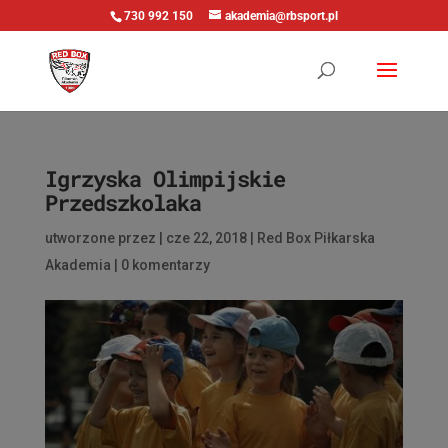
730 992 150
akademia@rbsport.pl
Igrzyska Olimpijskie
Przedszkolaka
utworzone przez
|
cze 22, 2018
|
Red Box Piłkarska
Akademia
|
0 komentarzy