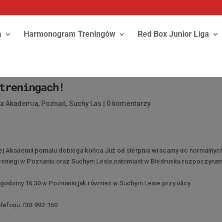
a
Harmonogram Treningów
Red Box Junior Liga
treningach!
ka Akademia
,
Poznań
,
Suchy Las
|
0 komentarzy
ej Akademii pomału dobiega końca.Już od sierpnia wracamy do normalnyc
treningi w Poznaniu oraz Suchym Lesie,natomiast w Biedrusku rozpoczyna
godziny 16:30 w Poznaniu,jak również w Suchym Lesie przy ulicy
lefonu:730-992-150.