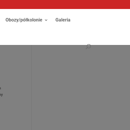
Obozy/półkolonie
Galeria
h
my