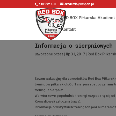
730 992 150
akademia@rbsport.pl
RED BOX Piłkarska Akademi
Kontakt
Informacja o sierpniowych 
utworzone przez
|
lip 31, 2017
|
Red Box Piłkars
Sezon wakacyjny dla zawodników Red Box Piłkarski
treningów piłkarskich.Od 1 sierpnia rozpoczynamy 
treningi 7 sierpnia!
We wtorkowe popołudnie treningi rozpoczną się od 
Konwaliowej(sztuczna trawa).
Informacje o wszystkich treningach pod numerem te