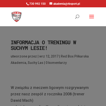
730 992 150
akademia@rbsport.pl
INFORMACJA O TRENINGU W
SUCHYM LESIE!
utworzone przez
|
wrz 12, 2017
|
Red Box Piłkarska
Akademia
,
Suchy Las
|
0 komentarzy
W związku z meczem ligowym rozgrywanym
przez nasz zespół z rocznika 2008 (trener
Dawid Mach)