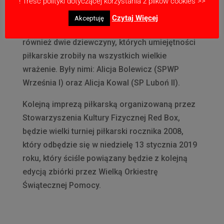
! Treść polityki dotyczącej korzystania z plików cookies >>
natomiast najbardziej wartościowym
zawodnikiem, wybrany został Adrian Korkus
Czytaj Więcej
Akceptuję
(UKS Talent I). Specjalne wyróżnienia otrzymały
również dwie dziewczyny, których umiejętności
piłkarskie zrobiły na wszystkich wielkie
wrażenie. Były nimi: Alicja Bolewicz (SPWP
Września I) oraz Alicja Kowal (SP Luboń II).
Kolejną imprezą piłkarską organizowaną przez
Stowarzyszenia Kultury Fizycznej Red Box,
będzie wielki turniej piłkarski rocznika 2008,
który odbędzie się w niedzielę 13 stycznia 2019
roku, który ściśle powiązany będzie z kolejną
edycją zbiórki przez Wielką Orkiestrę
Świątecznej Pomocy.