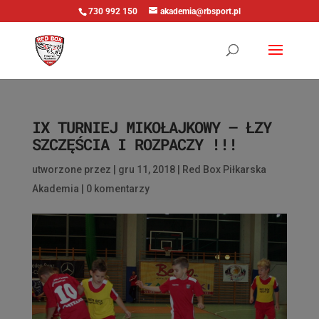
730 992 150
akademia@rbsport.pl
IX TURNIEJ MIKOŁAJKOWY – ŁZY
SZCZĘŚCIA I ROZPACZY !!!
utworzone przez
|
gru 11, 2018
|
Red Box Piłkarska
Akademia
|
0 komentarzy