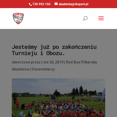
730 992 150
akademia@rbsport.pl
Jesteśmy już po zakończeniu
Turnieju i Obozu.
utworzone przez
|
sie 26, 2019
|
Red Box Piłkarska
Akademia
|
0 komentarzy