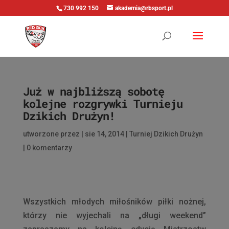
730 992 150
akademia@rbsport.pl
Już w najbliższą sobotę
kolejne rozgrywki Turnieju
Dzikich Drużyn!
utworzone przez
|
sie 14, 2014
|
Turniej Dzikich Drużyn
|
0 komentarzy
Wszystkich młodych miłośników piłki nożnej,
którzy nie wyjechali na „długi weekend”