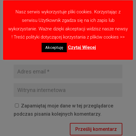
Nasz serwis wykorzystuje pliki cookies. Korzystając z
serwisu Użytkownik zgadza się na ich zapis lub
wykorzystanie. Ważne dzięki akceptacji widzisz nasze newsy
! Treść polityki dotyczącej korzystania z plików cookies >>
Czytaj Więcej
Akceptuję
Zapamiętaj moje dane w tej przeglądarce
podczas pisania kolejnych komentarzy.