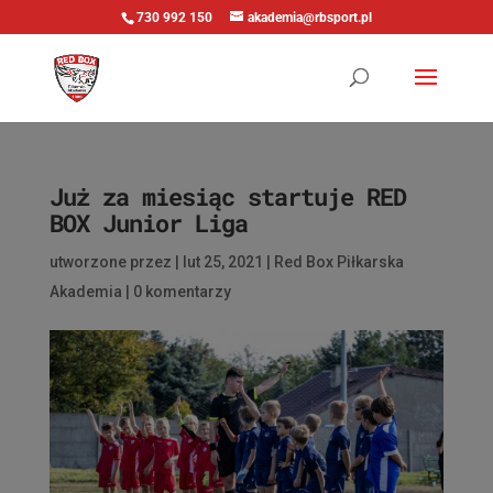
730 992 150
akademia@rbsport.pl
Już za miesiąc startuje RED
BOX Junior Liga
utworzone przez
|
lut 25, 2021
|
Red Box Piłkarska
Akademia
|
0 komentarzy