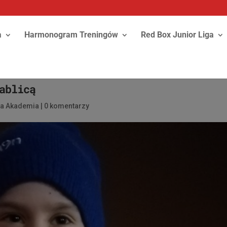
a
Harmonogram Treningów
Red Box Junior Liga
ablicą
ka Akademia
|
0 komentarzy