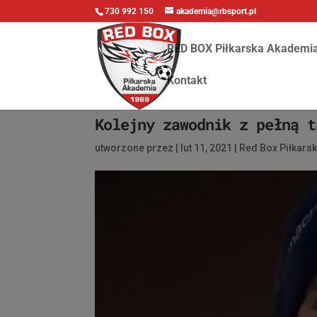
730 992 150
akademia@rbsport.pl
RED BOX Piłkarska Akademi
Kontakt
Kolejny zawodnik z pełną t
utworzone przez
|
lut 11, 2021
|
Red Box Piłkars