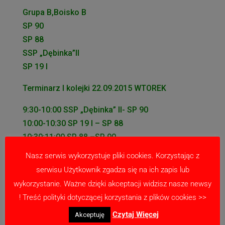
Grupa B,Boisko B
SP 90
SP 88
SSP „Dębinka”II
SP 19 I
Terminarz I kolejki 22.09.2015 WTOREK
9:30-10:00 SSP „Dębinka” II- SP 90
10:00-10:30 SP 19 I – SP 88
10:30:11:00 SP 88 –SP 90
11:00-11:30 SP 19 I –SSP „Dębinka” II
Nasz serwis wykorzystuje pliki cookies. Korzystając z
serwisu Użytkownik zgadza się na ich zapis lub
wykorzystanie. Ważne dzięki akceptacji widzisz nasze newsy
! Treść polityki dotyczącej korzystania z plików cookies >>
Prześlij komentarz
Czytaj Więcej
Akceptuję
Twój adres email nie zostanie opublikowany.