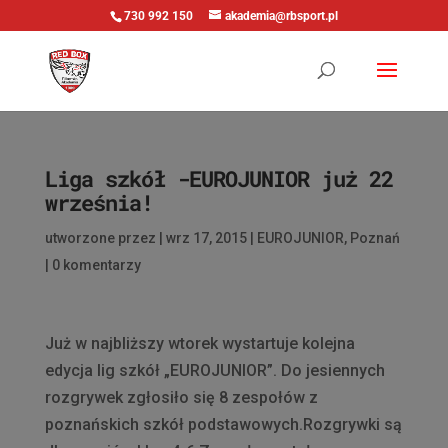
730 992 150
akademia@rbsport.pl
Liga szkół -EUROJUNIOR już 22
września!
utworzone przez
|
wrz 17, 2015
|
EUROJUNIOR
,
Poznań
|
0 komentarzy
Już w najbliższy wtorek wystartuje kolejna
edycja lig szkół „EUROJUNIOR”. Do jesiennych
rozgrywek zgłosiło się 8 zespołów z
poznańskich szkół podstawowych.Rozgrywki są