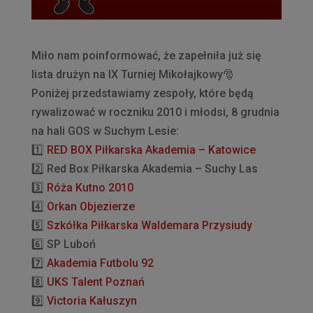
Miło nam poinformować, że zapełniła już się
lista drużyn na IX Turniej Mikołajkowy
🎅
Poniżej przedstawiamy zespoły, które będą
rywalizować w roczniku 2010 i młodsi, 8 grudnia
na hali GOS w Suchym Lesie:
1️⃣
️
RED BOX Piłkarska Akademia – Katowice
2️⃣
️ Red Box Piłkarska Akademia – Suchy Las
3️⃣
️
Róża Kutno 2010
4️⃣
Orkan Objezierze
5️⃣
️️
Szkółka Piłkarska Waldemara Przysiudy
6️⃣
️ SP Luboń
7️⃣
Akademia Futbolu 92
8️⃣
️
UKS Talent Poznań
9️⃣
️
Victoria Kałuszyn