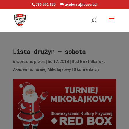
730 992 150
akademia@rbsport.pl
Lista drużyn – sobota
utworzone przez
|
lis 17, 2018
|
Red Box Piłkarska
Akademia
,
Turniej Mikołajkowy
|
0 komentarzy