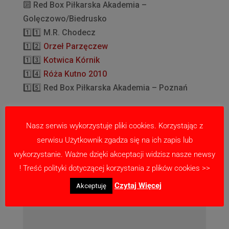
🔟
Red Box Piłkarska Akademia –
Golęczowo/Biedrusko
1️⃣
1️⃣
M.R. Chodecz
1️⃣
2️⃣
Orzeł Parzęczew
1️⃣
3️⃣
️
Kotwica Kórnik
1️⃣
4️⃣
Róża Kutno 2010
1️⃣
5️⃣
Red Box Piłkarska Akademia – Poznań
Nasz serwis wykorzystuje pliki cookies. Korzystając z
serwisu Użytkownik zgadza się na ich zapis lub
Prześlij komentarz
wykorzystanie. Ważne dzięki akceptacji widzisz nasze newsy
Twój adres email nie zostanie opublikowany.
! Treść polityki dotyczącej korzystania z plików cookies >>
Wymagane pola są oznaczone
*
Czytaj Więcej
Akceptuję