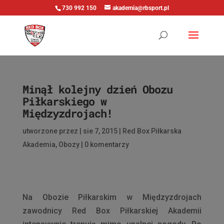
730 992 150
akademia@rbsport.pl
Minął kolejny dzień Obozu
Piłkarskiego w
Międzyzdrojach!
utworzone przez
|
sie 7, 2015
|
Red Box Piłkarska
Akademia
,
Obozy
|
0 komentarzy
Na Obozie Piłkarskim w Międzyzdrojach
zawodnicy Red Box Piłkarskiej Akademii