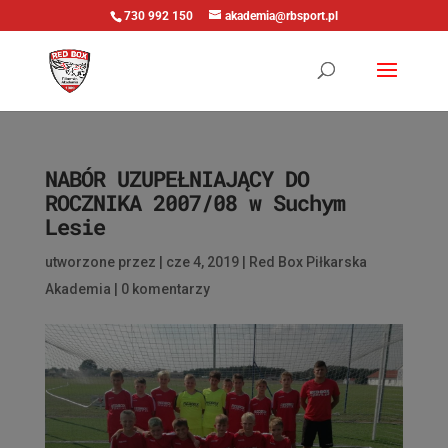
730 992 150
akademia@rbsport.pl
NABÓR UZUPEŁNIAJĄCY DO
ROCZNIKA 2007/08 w Suchym
Lesie
utworzone przez
|
cze 4, 2019
|
Red Box Piłkarska
Akademia
|
0 komentarzy