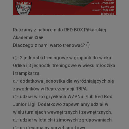
Ruszamy z naborem do RED BOX Piłkarskiej
Akademii!
⚽️
❤️
Dlaczego z nami warto trenować?
👇
👉
2 jednostki treningowe w grupach do wieku
Orlika i 3 jednostki treningowe w wieku młodzika
i trampkarza.
👉
dodatkowa jednostka dla wyróżniających się
zawodników w Reprezentacji RBPA.
👉
udział w rozgrywkach WZPNu i/lub Red Box
Junior Ligi. Dodatkowo zapewniamy udział w
wielu turniejach wewnętrznych i zewnętrznych.
👉
udział w letnich i zimowych zgrupowaniach
👉
profesjonalny sprzęt sportowy