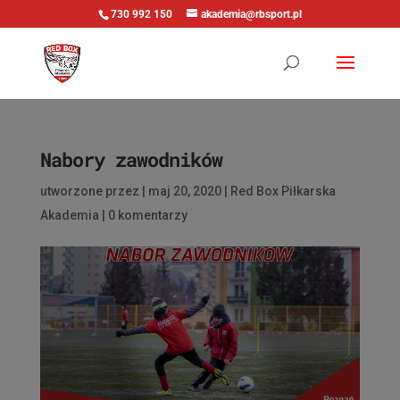
730 992 150
akademia@rbsport.pl
Nabory zawodników
utworzone przez
|
maj 20, 2020
|
Red Box Piłkarska
Akademia
|
0 komentarzy