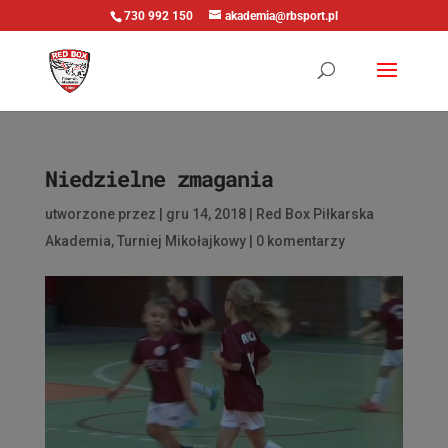
730 992 150
akademia@rbsport.pl
Niedzielne zmagania
utworzone przez
|
gru 14, 2018
|
Red Box Piłkarska
Akademia
,
Turniej Mikołajkowy
|
0 komentarzy