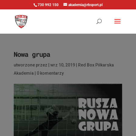
730 992 150
akademia@rbsport.pl
Nowa grupa
utworzone przez
|
wrz 10, 2019
|
Red Box Piłkarska
Akademia
|
0 komentarzy