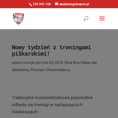
730 992 150
akademia@rbsport.pl
Nowy tydzień z treningami
piłkarskimi!
utworzone przez
|
lut 29, 2016
|
Red Box Piłkarska
Akademia
,
Poznań
|
0 komentarzy
Tradycyjnie w poniedziałkowe popołudnie
odbędą się treningi w następujących
lokalizacjach: