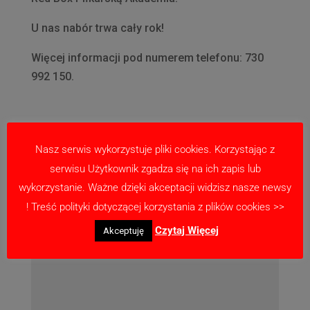
U nas nabór trwa cały rok!
Więcej informacji pod numerem telefonu: 730
992 150.
Nasz serwis wykorzystuje pliki cookies. Korzystając z
Prześlij komentarz
serwisu Użytkownik zgadza się na ich zapis lub
Twój adres email nie zostanie opublikowany.
wykorzystanie. Ważne dzięki akceptacji widzisz nasze newsy
Wymagane pola są oznaczone
*
! Treść polityki dotyczącej korzystania z plików cookies >>
Czytaj Więcej
Akceptuję