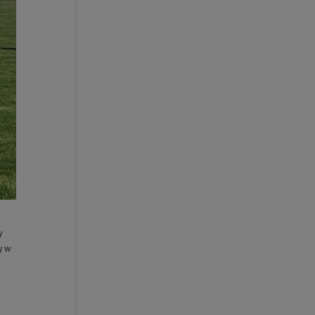
y
y w