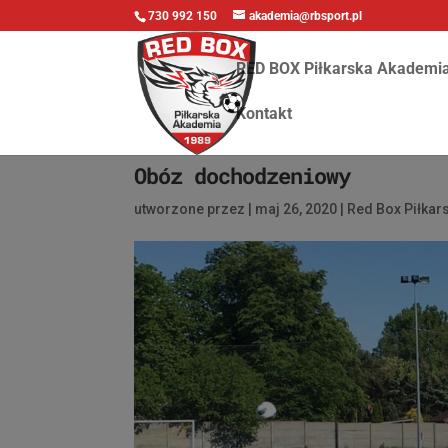
730 992 150
akademia@rbsport.pl
RED BOX Piłkarska Akademi
Kontakt
Obóz dochodzeniowy
utworzone przez
|
maj 26, 2020
|
Red Box Piłka