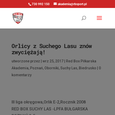
730 992 150
akademia@rbsport.pl
Orlicy z Suchego Lasu znów
zwyciężają!
utworzone przez
|
wrz 25, 2017
|
Red Box Piłkarska
Akademia
,
Poznań
,
Oborniki
,
Suchy Las
,
Biedrusko
|
0
komentarzy
III liga okręgowa,Orlik E-2,Rocznik 2008
RED BOX SUCHY LAS -LPFA BUŁGARSKA