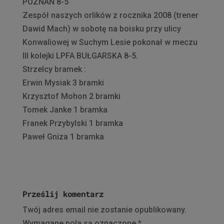
POZNAŃ 8-5
Zespół naszych orlików z rocznika 2008 (trener
Dawid Mach) w sobotę na boisku przy ulicy
Konwaliowej w Suchym Lesie pokonał w meczu
III kolejki LPFA BUŁGARSKA 8-5.
Strzelcy bramek :
Erwin Mysiak 3 bramki
Krzysztof Mohon 2 bramki
Tomek Janke 1 bramka
Franek Przybylski 1 bramka
Paweł Gniza 1 bramka
Prześlij komentarz
Twój adres email nie zostanie opublikowany.
Wymagane pola są oznaczone
*