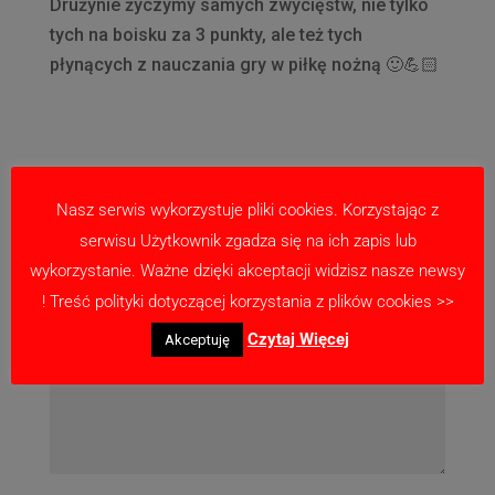
Drużynie życzymy samych zwycięstw, nie tylko
tych na boisku za 3 punkty, ale też tych
płynących z nauczania gry w piłkę nożną 🙂💪🏻
Prześlij komentarz
Nasz serwis wykorzystuje pliki cookies. Korzystając z
Twój adres email nie zostanie opublikowany.
serwisu Użytkownik zgadza się na ich zapis lub
Wymagane pola są oznaczone
*
wykorzystanie. Ważne dzięki akceptacji widzisz nasze newsy
! Treść polityki dotyczącej korzystania z plików cookies >>
Czytaj Więcej
Akceptuję