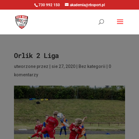
730 992 150
akademia@rbsport.pl
Orlik 2 Liga
utworzone przez
|
sie 27, 2020
|
Bez kategorii
|
0
komentarzy