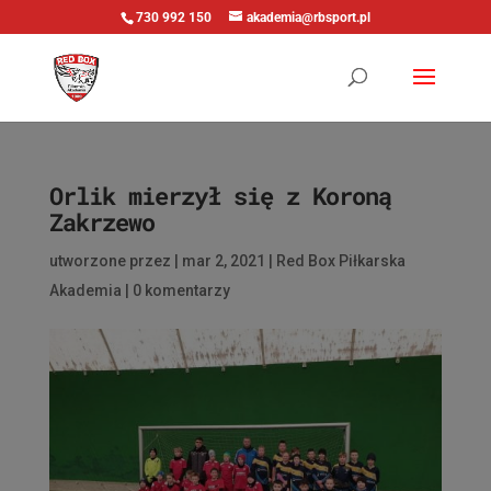
730 992 150
akademia@rbsport.pl
Orlik mierzył się z Koroną
Zakrzewo
utworzone przez
|
mar 2, 2021
|
Red Box Piłkarska
Akademia
|
0 komentarzy