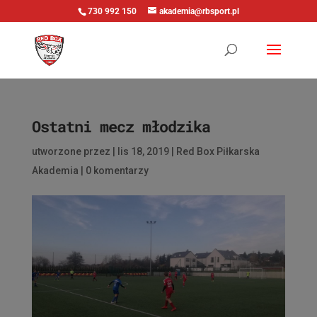
730 992 150
akademia@rbsport.pl
Ostatni mecz młodzika
utworzone przez
|
lis 18, 2019
|
Red Box Piłkarska
Akademia
|
0 komentarzy