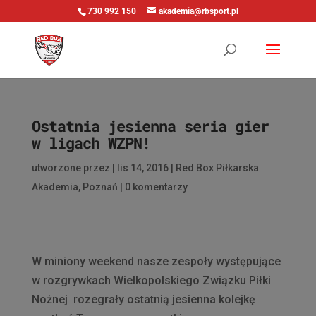
730 992 150
akademia@rbsport.pl
Ostatnia jesienna seria gier
w ligach WZPN!
utworzone przez
|
lis 14, 2016
|
Red Box Piłkarska
Akademia
,
Poznań
|
0 komentarzy
W miniony weekend nasze zespoły występujące
w rozgrywkach Wielkopolskiego Związku Piłki
Nożnej rozegrały ostatnią jesienna kolejkę