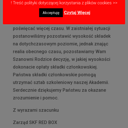
! Treść polityki dotyczącej korzystania z plików cookies >>
unormuje i pozwoli na powrót do normalnego
Czytaj Więcej
życia oraz do zajęć, podczas których nasi
Akceptuję
trenerzy znowu będą Waszym dzieciom
poświęcać więcej czasu. W zaistniałej sytuacji
postanowiliśmy pozostawić wysokość składek
na dotychczasowym poziomie, jednak znając
realia obecnego czasu, pozostawiamy Wam
Szanowni Rodzice decyzję, w jakiej wysokości
dokonacie opłaty składki członkowskiej.
Państwa składki członkowskie pomogą
utrzymać sztab szkoleniowy naszej Akademii.
Serdecznie dziękujemy Państwu za okazane
zrozumienie i pomoc.
Z wyrazami szacunku
Zarząd SKF RED BOX