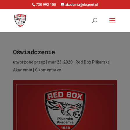
730 992 150
akademia@rbsport.pl
Oświadczenie
utworzone przez
|
mar 23, 2020
|
Red Box Piłkarska
Akademia
|
0 komentarzy