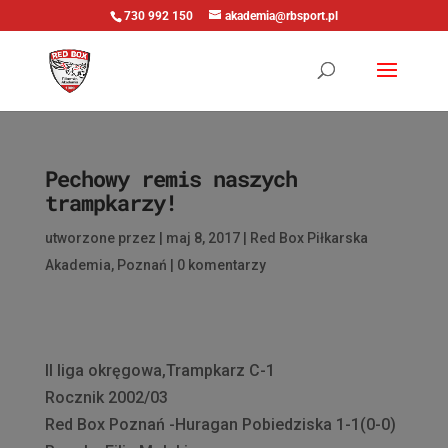
730 992 150
akademia@rbsport.pl
Pechowy remis naszych
trampkarzy!
utworzone przez
|
maj 8, 2017
|
Red Box Piłkarska
Akademia
,
Poznań
|
0 komentarzy
II liga okręgowa,Trampkarz C-1
Rocznik 2002/03
Red Box Poznań -Huragan Pobiedziska 1-1(0-0)