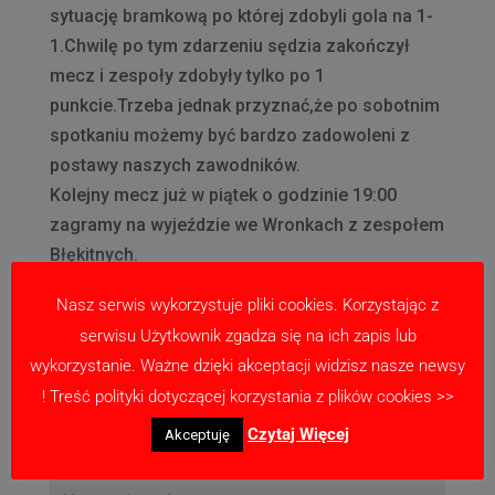
sytuację bramkową po której zdobyli gola na 1-
1.Chwilę po tym zdarzeniu sędzia zakończył
mecz i zespoły zdobyły tylko po 1
punkcie.Trzeba jednak przyznać,że po sobotnim
spotkaniu możemy być bardzo zadowoleni z
postawy naszych zawodników.
Kolejny mecz już w piątek o godzinie 19:00
zagramy na wyjeździe we Wronkach z zespołem
Błękitnych.
Nasz serwis wykorzystuje pliki cookies. Korzystając z
serwisu Użytkownik zgadza się na ich zapis lub
wykorzystanie. Ważne dzięki akceptacji widzisz nasze newsy
Prześlij komentarz
! Treść polityki dotyczącej korzystania z plików cookies >>
Twój adres email nie zostanie opublikowany.
Czytaj Więcej
Akceptuję
Wymagane pola są oznaczone
*