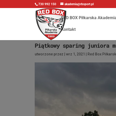
730 992 150
akademia@rbsport.pl
RED BOX Piłkarska Akademi
Kontakt
Piątkowy sparing juniora m
utworzone przez
|
wrz 1, 2021
|
Red Box Piłkars