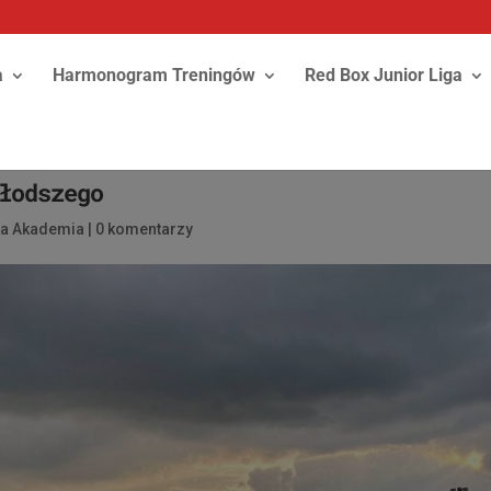
a
Harmonogram Treningów
Red Box Junior Liga
łodszego
ka Akademia
|
0 komentarzy