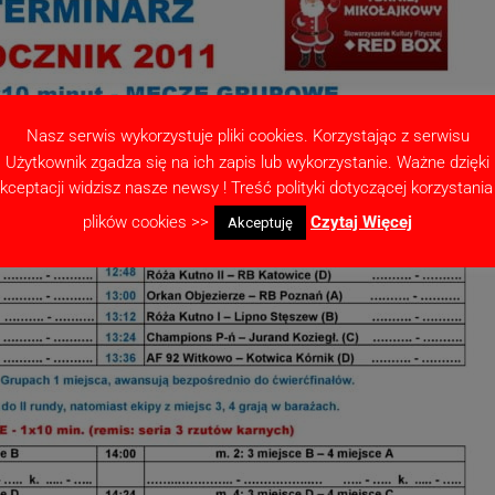
Nasz serwis wykorzystuje pliki cookies. Korzystając z serwisu
Użytkownik zgadza się na ich zapis lub wykorzystanie. Ważne dzięki
kceptacji widzisz nasze newsy ! Treść polityki dotyczącej korzystania
plików cookies >>
Czytaj Więcej
Akceptuję