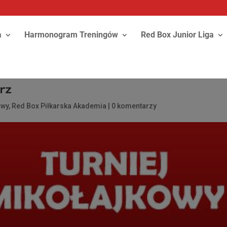
a
Harmonogram Treningów
Red Box Junior Liga
rz
owy
,
Red Box Piłkarska Akademia
|
0 komentarzy