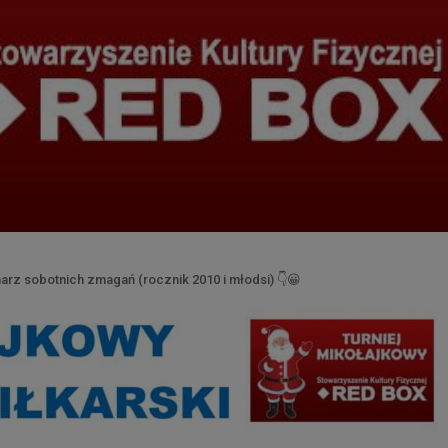
narz sobotnich zmagań (rocznik 2010 i młodsi)
👇
😀