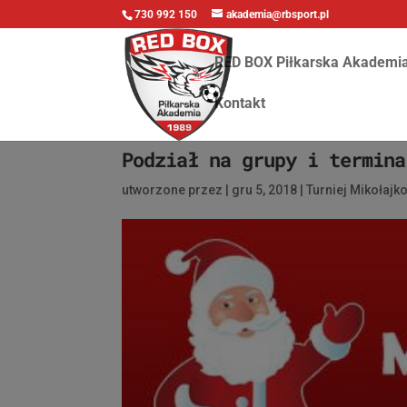
730 992 150
akademia@rbsport.pl
RED BOX Piłkarska Akademi
Kontakt
Podział na grupy i termina
utworzone przez
|
gru 5, 2018
|
Turniej Mikołajk