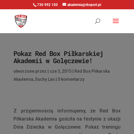
730 992 150
akademia@rbsport.pl
Pokaz Red Box Piłkarskiej
Akademii w Golęczewie!
utworzone przez
|
cze 3, 2015
|
Red Box Piłkarska
Akademia
,
Suchy Las
|
0 komentarzy
Z przyjemnością informujemy, że Red Box
Piłkarska Akademia gościła na festynie z okazji
Dnia Dziecka w Golęczewie. Pokaz treningu