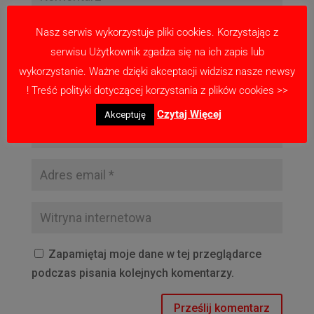
Nasz serwis wykorzystuje pliki cookies. Korzystając z
serwisu Użytkownik zgadza się na ich zapis lub
wykorzystanie. Ważne dzięki akceptacji widzisz nasze newsy
! Treść polityki dotyczącej korzystania z plików cookies >>
Czytaj Więcej
Akceptuję
Zapamiętaj moje dane w tej przeglądarce
podczas pisania kolejnych komentarzy.