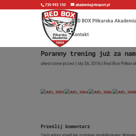
730 992 150
akademia@rbsport.pl
RED BOX Piłkarska Akademi
Kontakt
Poranny trening już za nam
utworzone przez
|
sty 26, 2016
|
Red Box Piłkar
Prześlij komentarz
Twój adres email nie zostanie opublikowany.
Wymaga