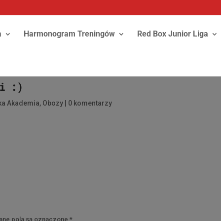
a
Harmonogram Treningów
Red Box Junior Liga
i :)
ska Akademia
,
Obozy
|
0 komentarzy
ne pola są oznaczone
*