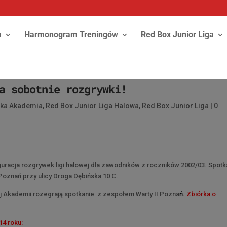
a
Harmonogram Treningów
Red Box Junior Liga
a sobotnie rozgrywki!
ska Akademia
,
Red Box Junior Liga Halowa
,
Red Box Junior Liga
|
0
guracja rozgrywek ligi halowej dla zawodników z roczników 2002/03. Spotk
Poznań przy ulicy Droga Dębińska 10 C.
ej Akademii rozegrają spotkanie z zespołem Warty II Pozna
ń
.
Zbiórka o
14 roku: