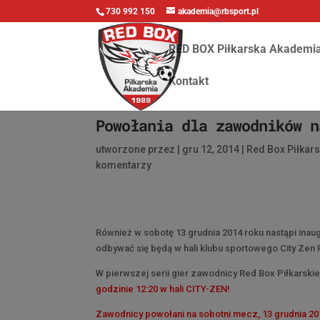
730 992 150
akademia@rbsport.pl
RED BOX Piłkarska Akademi
Kontakt
Powołania dla zawodników n
utworzone przez
|
gru 12, 2014
|
Red Box Piłkar
komentarzy
Również w sobotę 13 grudnia 2014 roku nastąpi inau
odbywać się będą w hali klubu sportowego City Zen 
W pierwszej serii gier zawodnicy Red Box Piłkarski
godzinie 12:20 w hali CITY-ZEN!
Zawodnicy powołani na sobotni mecz, 13 grudnia 20