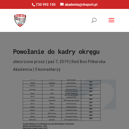
730 992 150
akademia@rbsport.pl
Powołanie do kadry okręgu
utworzone przez
|
paź 7, 2019
|
Red Box Piłkarska
Akademia
|
0 komentarzy