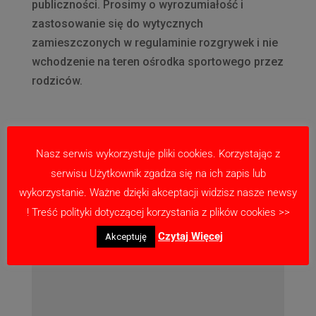
publiczności. Prosimy o wyrozumiałość i
zastosowanie się do wytycznych
zamieszczonych w regulaminie rozgrywek i nie
wchodzenie na teren ośrodka sportowego przez
rodziców.
Nasz serwis wykorzystuje pliki cookies. Korzystając z
Prześlij komentarz
serwisu Użytkownik zgadza się na ich zapis lub
Twój adres email nie zostanie opublikowany.
wykorzystanie. Ważne dzięki akceptacji widzisz nasze newsy
Wymagane pola są oznaczone
*
! Treść polityki dotyczącej korzystania z plików cookies >>
Czytaj Więcej
Akceptuję