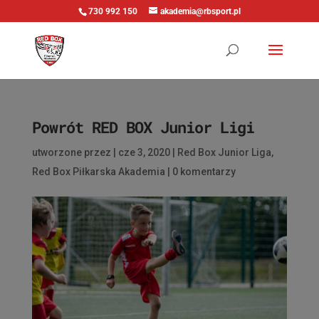
730 992 150
akademia@rbsport.pl
Powrót RED BOX Junior Ligi
utworzone przez
|
cze 3, 2020
|
Red Box Junior Liga
,
Red Box Piłkarska Akademia
|
0 komentarzy