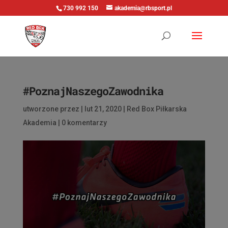
730 992 150
akademia@rbsport.pl
#PoznajNaszegoZawodnika
utworzone przez
|
lut 21, 2020
|
Red Box Piłkarska
Akademia
|
0 komentarzy