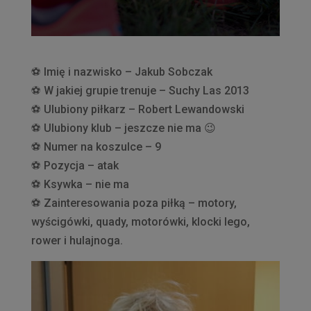
⚽️
Imię i nazwisko – Jakub Sobczak
⚽️
W jakiej grupie trenuje – Suchy Las 2013
⚽️
Ulubiony piłkarz – Robert Lewandowski
⚽️
Ulubiony klub – jeszcze nie ma
😉
⚽️
Numer na koszulce – 9
⚽️
Pozycja – atak
⚽️
Ksywka – nie ma
⚽️
Zainteresowania poza piłką – motory,
wyścigówki, quady, motorówki, klocki lego,
rower i hulajnoga.