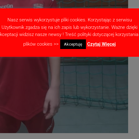
Nasz serwis wykorzystuje pliki cookies. Korzystając z serwisu
Użytkownik zgadza się na ich zapis lub wykorzystanie. Ważne dzięki
kceptacji widzisz nasze newsy ! Treść polityki dotyczącej korzystania
plików cookies >>
Czytaj Więcej
Akceptuję