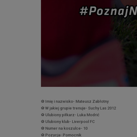
⚽️
Imię i nazwisko- Mateusz Zabłotny
⚽️
W jakiej grupie trenuje- Suchy Las 2012
⚽️
Ulubiony piłkarz- Luka Modrić
⚽️
Ulubiony klub- Liverpool FC
⚽️
Numer na koszulce- 10
⚽️
Pozycja- Pomocnik