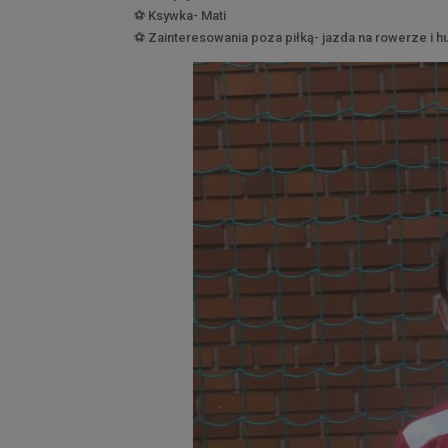
⚽️
Ksywka- Mati
⚽️
Zainteresowania poza piłką- jazda na rowerze i h