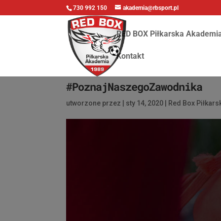
730 992 150
akademia@rbsport.pl
RED BOX Piłkarska Akademi
Kontakt
#PoznajNaszegoZawodnika
utworzone przez
|
sty 14, 2020
|
Red Box Piłkar