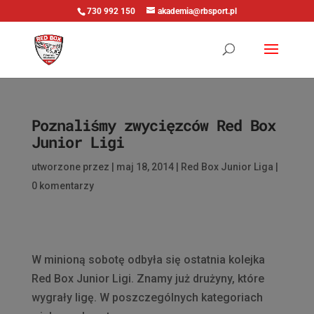
730 992 150
akademia@rbsport.pl
Poznaliśmy zwycięzców Red Box
Junior Ligi
utworzone przez
|
maj 18, 2014
|
Red Box Junior Liga
|
0 komentarzy
W minioną sobotę odbyła się ostatnia kolejka
Red Box Junior Ligi. Znamy już drużyny, które
wygrały ligę. W poszczególnych kategoriach