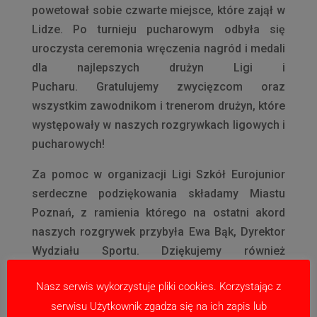
powetował sobie czwarte miejsce, które zajął w
Lidze. Po turnieju pucharowym odbyła się
uroczysta ceremonia wręczenia nagród i medali
dla najlepszych drużyn Ligi i
Pucharu. Gratulujemy zwycięzcom oraz
wszystkim zawodnikom i trenerom drużyn, które
występowały w naszych rozgrywkach ligowych i
pucharowych!
Za pomoc w organizacji Ligi Szkół Eurojunior
serdeczne podziękowania składamy Miastu
Poznań, z ramienia którego na ostatni akord
naszych rozgrywek przybyła Ewa Bąk, Dyrektor
Wydziału Sportu. Dziękujemy również
organizatorowi – Stowarzyszeniu Kultury
Nasz serwis wykorzystuje pliki cookies. Korzystając z
Fizycznej Red Box i współpracującym firmom:
serwisu Użytkownik zgadza się na ich zapis lub
Profast, Pakmar oraz Tefra House, a także