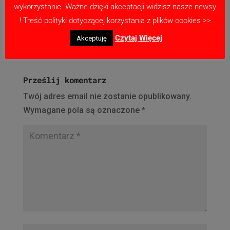
wykorzystanie. Ważne dzięki akceptacji widzisz nasze newsy
patronowi medialnemu – telewizji internetowej
! Treść polityki dotyczącej korzystania z plików cookies >>
redboxtv.pl
Czytaj Więcej
Akceptuję
Prześlij komentarz
Twój adres email nie zostanie opublikowany.
Wymagane pola są oznaczone
*