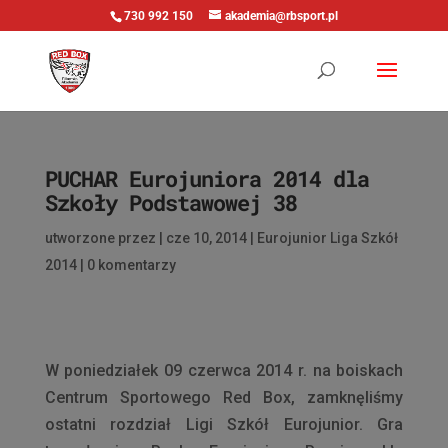
730 992 150
akademia@rbsport.pl
PUCHAR Eurojuniora 2014 dla
Szkoły Podstawowej 38
utworzone przez
|
cze 10, 2014
|
Eurojunior Liga Szkół
2014
|
0 komentarzy
W poniedziałek 09 czerwca 2014 r. na boiskach
Centrum Sportowego Red Box, zamknęliśmy
ostatni rozdział Ligi Szkół Eurojunior. Gra