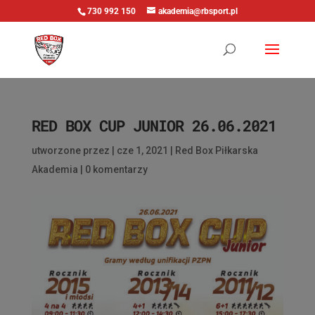
730 992 150
akademia@rbsport.pl
RED BOX CUP JUNIOR 26.06.2021
utworzone przez
|
cze 1, 2021
|
Red Box Piłkarska
Akademia
|
0 komentarzy