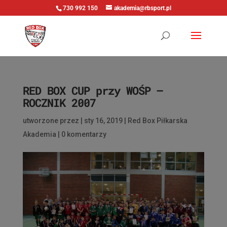
730 992 150
akademia@rbsport.pl
RED BOX CUP przy WOŚP –
ROCZNIK 2007
utworzone przez
|
sty 16, 2019
|
Red Box Piłkarska
Akademia
|
0 komentarzy