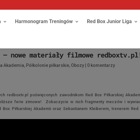
a
Harmonogram Treningów
Red Box Junior Liga
 – nowe materiały filmowe redboxtv.pl
ka Akademia
,
Półkolonie piłkarskie
,
Obozy
|
0 komentarzy
ych redboxtv.pl poświęconych zawodnikom Red Box Piłkarskiej Akadem
jbliższe ferie zimowe! Zobaczycie w nich fragmenty meczów i wywia
 Box Piłkarskiej Akademii oraz Sebastianem Kleiberem, trenerem Red