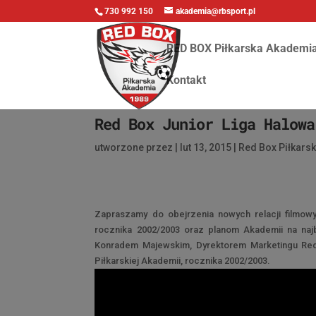
730 992 150
akademia@rbsport.pl
RED BOX Piłkarska Akademi
Kontakt
Red Box Junior Liga Halowa
utworzone przez
|
lut 13, 2015
|
Red Box Piłkars
Zapraszamy do obejrzenia nowych relacji filmow
rocznika 2002/2003 oraz planom Akademii na na
Konradem Majewskim, Dyrektorem Marketingu Red
Piłkarskiej Akademii, rocznika 2002/2003.