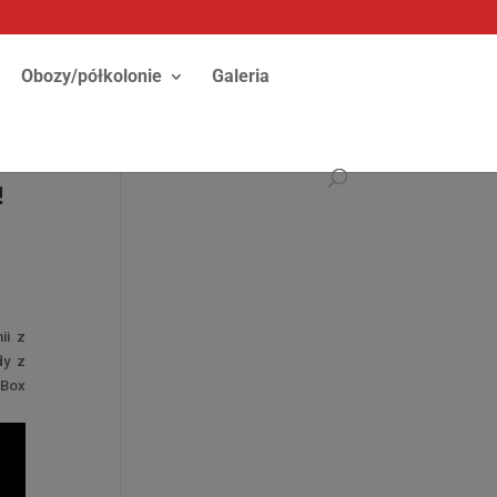
Obozy/półkolonie
Galeria
!
ii z
dy z
 Box