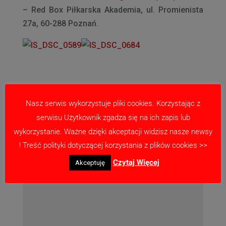
– Red Box Piłkarska Akademia, ul. Promienista
27a, 60-288 Poznań.
Prześlij komentarz
Nasz serwis wykorzystuje pliki cookies. Korzystając z
serwisu Użytkownik zgadza się na ich zapis lub
Twój adres email nie zostanie opublikowany.
wykorzystanie. Ważne dzięki akceptacji widzisz nasze newsy
Wymagane pola są oznaczone
*
! Treść polityki dotyczącej korzystania z plików cookies >>
Czytaj Więcej
Akceptuję