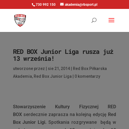
730 992 150
akademia@rbsport.pl
RED BOX Junior Liga rusza już
13 września!
utworzone przez
|
sie 21, 2014
|
Red Box Piłkarska
Akademia
,
Red Box Junior Liga
|
0 komentarzy
Stowarzyszenie Kultury Fizycznej RED
BOX
serdecznie zaprasza na kolejną edycję
Red
Box Junior Ligi.
Spotkania rozgrywane będą w