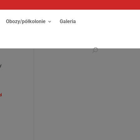
Obozy/półkolonie
Galeria
y
ed