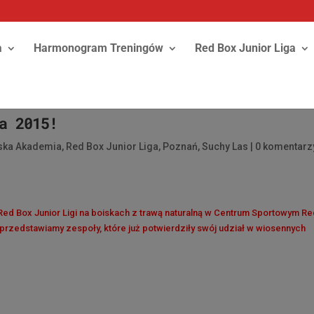
a
Harmonogram Treningów
Red Box Junior Liga
a 2015!
rska Akademia
,
Red Box Junior Liga
,
Poznań
,
Suchy Las
|
0 komentarz
a Red Box Junior Ligi na boiskach z trawą naturalną w Centrum Sportowym R
 przedstawiamy zespoły, które już potwierdziły swój udział w wiosennych