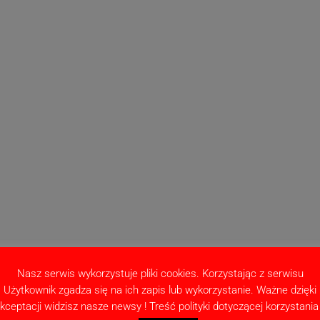
Nasz serwis wykorzystuje pliki cookies. Korzystając z serwisu
Użytkownik zgadza się na ich zapis lub wykorzystanie. Ważne dzięki
kceptacji widzisz nasze newsy ! Treść polityki dotyczącej korzystania