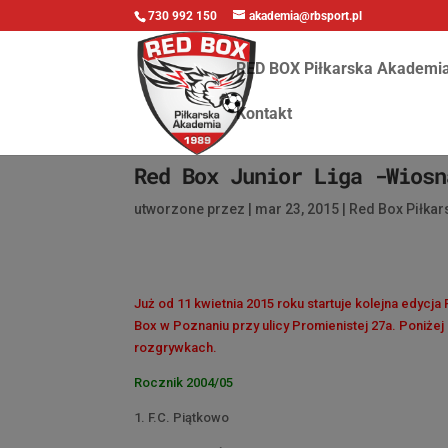
730 992 150
akademia@rbsport.pl
RED BOX Piłkarska Akademi
Kontakt
Red Box Junior Liga -Wiosn
utworzone przez
|
mar 23, 2015
|
Red Box Piłka
Już od 11 kwietnia 2015 roku startuje kolejna edycj
Box w Poznaniu przy ulicy Promienistej 27a. Poniżej
rozgrywkach.
Rocznik 2004/05
1. F.C. Piątkowo