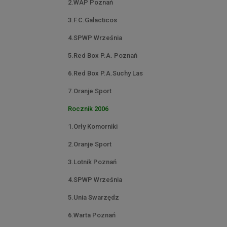
2.WAP Poznań
3.F.C.Galacticos
4.SPWP Września
5.Red Box P.A. Poznań
6.Red Box P.A.Suchy Las
7.Oranje Sport
Rocznik 2006
1.Orły Komorniki
2.Oranje Sport
3.Lotnik Poznań
4.SPWP Września
5.Unia Swarzędz
6.Warta Poznań