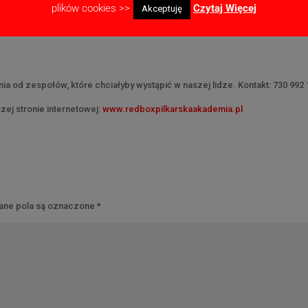
plików cookies >>
Czytaj Więcej
Akceptuję
 od zespołów, które chciałyby wystąpić w naszej lidze. Kontakt: 730 992 
ej stronie internetowej:
www.redboxpilkarskaakademia.pl
ne pola są oznaczone
*